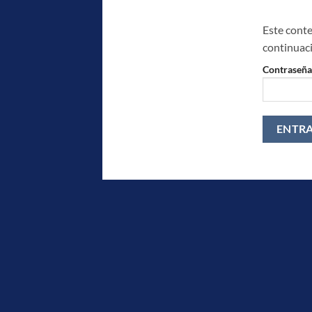
Este conte
continuac
Contraseña